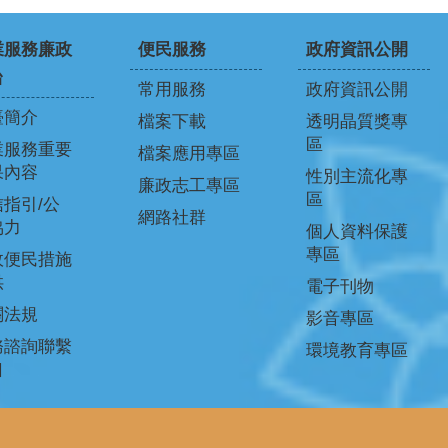
業服務廉政
便民服務
政府資訊公開
台
常用服務
政府資訊公開
臺簡介
檔案下載
透明晶質獎專
區
業服務重要
檔案應用專區
果內容
性別主流化專
廉政志工專區
區
指引/公
網路社群
協力
個人資料保護
專區
政便民措施
供
電子刊物
關法規
影音專區
務諮詢聯繫
環境教育專區
口