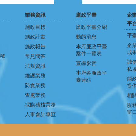
業務資訊
廉政平臺
企
平
施政目標
廉政平臺介紹
平
施政計畫
動態消息
企
施政報告
本府廉政平臺
成
案件一覽表
釋
常見問答
誠信
宣導影音
法規資訊
私
本府各廉政平
維護業務
簡
臺連結
防貪業務
提
查處業務
相
採購稽核業務
服
窗
人事會計專區