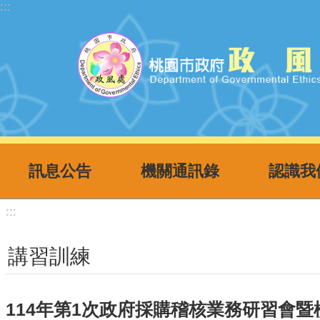
:::
跳到主要內容區塊
訊息公告
機關通訊錄
認識我
:::
講習訓練
114年第1次政府採購稽核業務研習會