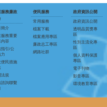
業服務廉政
便民服務
政府資訊公開
台
常用服務
政府資訊公開
臺簡介
檔案下載
透明晶質獎專
區
業服務重要
檔案應用專區
果內容
性別主流化專
廉政志工專區
區
指引/公
網路社群
協力
個人資料保護
專區
政便民措施
供
電子刊物
關法規
影音專區
務諮詢聯繫
環境教育專區
口