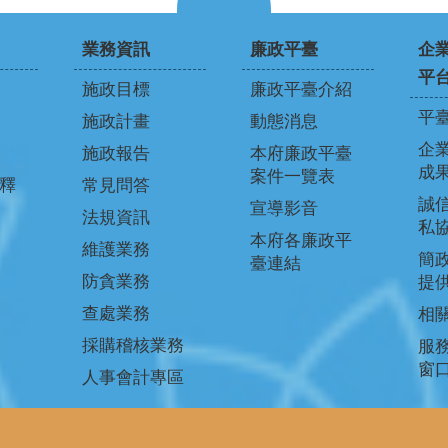
業務資訊
廉政平臺
企
平
施政目標
廉政平臺介紹
平
施政計畫
動態消息
企
施政報告
本府廉政平臺
成
案件一覽表
釋
常見問答
誠信
宣導影音
法規資訊
私
本府各廉政平
維護業務
簡
臺連結
防貪業務
提
查處業務
相
採購稽核業務
服
窗
人事會計專區