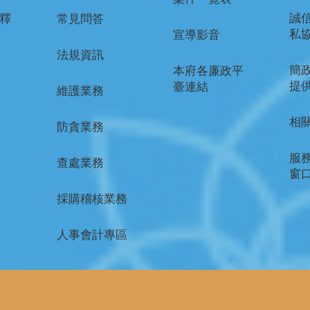
誠信
釋
常見問答
私
宣導影音
法規資訊
簡
本府各廉政平
提
臺連結
維護業務
相
防貪業務
服
查處業務
窗
採購稽核業務
人事會計專區