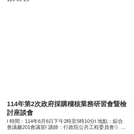
採購教育訓練l 參訓對象：桃園市政府各機關暨所屬機
關學校、各區公所採購相關人員、本府稽核委員及工
作人員l 主辦單位：桃園市政府工務局、桃園市政府採
購稽核小組共同辦理
114年第2次政府採購稽核業務研習會暨檢
討座談會
l 時間：114年6月6日下午2時至5時10分l 地點：綜合
會議廳201會議室l 講師：行政院公共工程委員會張志
偉技正l 講題：最有利標作業手冊(113.12版)修正重點