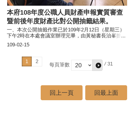
本府108年度公職人員財產申報實質審查
暨前後年度財產比對公開抽籤結果。
一、本次公開抽籤作業已於109年2月12日（星期三）
下午2時在本處會議室辦理完畢，由黃秘書長治峯擔任
主持人，並邀請本府法務局周局長春櫻與人事處黃處
109-02-15
長新雛執行抽籤，本處鄧處長雅文擔任監察人共同見
證。二、108年度本處受理公職人員財產申報者計有63
人，依規定比例(10%)抽出7人辦理實質審查，另再依
1
2
/
31
每頁筆數
2%比例抽出1人(無條件進位取整數)辦理前後年度財產
比對審查。中籤名單如下:(一)人事處會計員陳建宇
(二)政風處副處長董心行(三)政風處查處科科長洪明輝
(四)原住民族行政局秘書室主任高文傑(五)客家事務局
會計室主任黃琴喨(含前後年度比對)(六)桃園大眾捷運
回上一頁
回最上面
股份有限公司會計室經理王維芬(七)新聞處主任秘書
蕭成泰