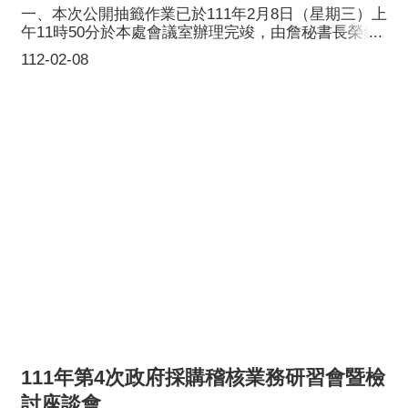
一、本次公開抽籤作業已於111年2月8日（星期三）上
午11時50分於本處會議室辦理完竣，由詹秘書長榮鋒
擔任主持人，並邀請本府法務局賴彌鼎局長與人事處
112-02-08
林妙貞處長執行抽籤，本處許志雲處長擔任監察人共
同見證，抽籤過程全程錄影及照相，以昭公信。二、
111年度本處受理公職人員財產申報者計有69名，辦理
抽籤作業，抽出7人辦理實質審查（比例10%），再抽
出其中1人比對前後年度所申報之財產（比例2%以
上）。中籤名單如下:(一)桃園大眾捷運股份有限公司
財務處處長王志誠。(二)本府法務局主任秘書林靜
茹。(三)本府法務局前會計員呂學仁(現為主計處會計
室專員)。(四)本府青年事務局前秘書室股長彭玉鳳(現
為數位發展部數位產業署秘書室科長)。(五)本府政風
處政風查處科科長王正宇。(六)本府研究發展考核委
員會會計員謝家穎。(七)本府資訊科技局前會計主任
彭湘芸(現已退休)(含前後年度比對)。
111年第4次政府採購稽核業務研習會暨檢
討座談會