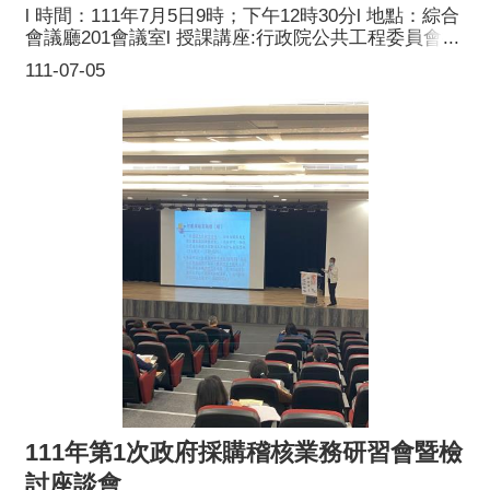
l 時間：111年7月5日9時；下午12時30分l 地點：綜合
會議廳201會議室l 授課講座:行政院公共工程委員會採
購基礎及進階班專任師資陳照烱講師l 課題：統包採購
111-07-05
與專案管理l 參訓對象：稽核委員及本小組工作成員l
主辦單位：桃園市政府採購稽核小組
111年第1次政府採購稽核業務研習會暨檢
討座談會