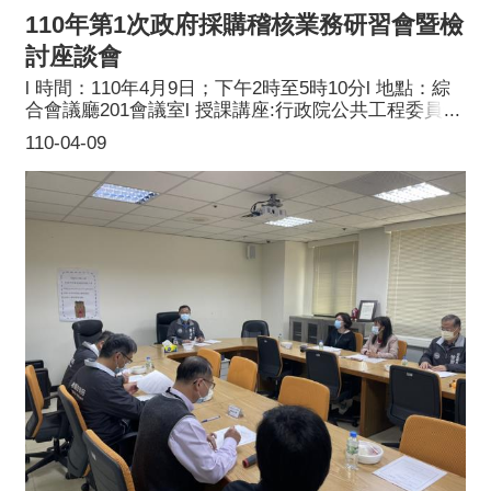
110年第1次政府採購稽核業務研習會暨檢
討座談會
l 時間：110年4月9日；下午2時至5時10分l 地點：綜
合會議廳201會議室l 授課講座:行政院公共工程委員會
中央採購稽核小組蔡承平簡任技正l 課題：稽核業務重
110-04-09
點與案例研析探討l 參訓對象：稽核委員及本小組工作
成員l 主辦單位：桃園市政府採購稽核小組