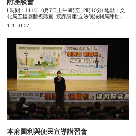
討座談會
l 時間：111年10月7日上午9時至12時10分l 地點：文
化局五樓團體視聽室l 授課講座:立法院法制局陳世超
副研究員l 課題：政府採購履約爭議案例研析l 參訓對
111-10-07
象：稽核委員及本小組工作成員l 主辦單位：桃園市政
府採購稽核小組
本府圖利與便民宣導講習會