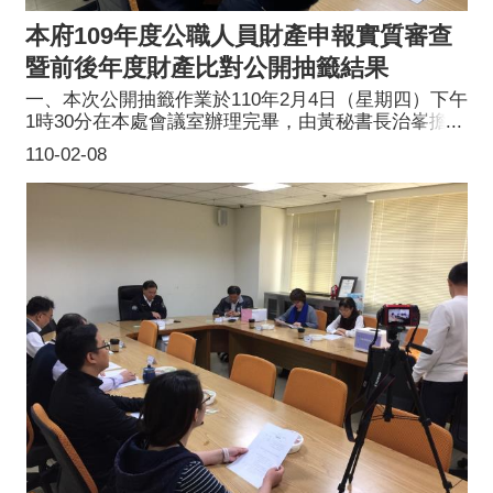
本府109年度公職人員財產申報實質審查
暨前後年度財產比對公開抽籤結果
一、本次公開抽籤作業於110年2月4日（星期四）下午
1時30分在本處會議室辦理完畢，由黃秘書長治峯擔任
主持人，並邀請本府法務局周局長春櫻與人事處黃處
110-02-08
長新雛執行抽籤，本處曾處長慶瑞擔任監察人共同見
證。二、109年度本處受理公職人員財產申報者計有61
人，依規定比例(10%)抽出7人辦理實質審查，另再依
2%比例抽出1人(無條件進位取整數)辦理前後年度財產
比對審查。中籤名單如下:(一)主計處秘書室主任林郁
涓(二)法務局副局長辛柏逸(三)政風處預防科科長陳仕
蓁(四)政風處安全維護科科長楊振華(五)研究發展考核
委員會主任秘書梁秀珠(含前後年度比對)(六)時任原住
民族行政局設施營造科科長林庭輝(七)時任資訊科技
局主任秘書閻俊如