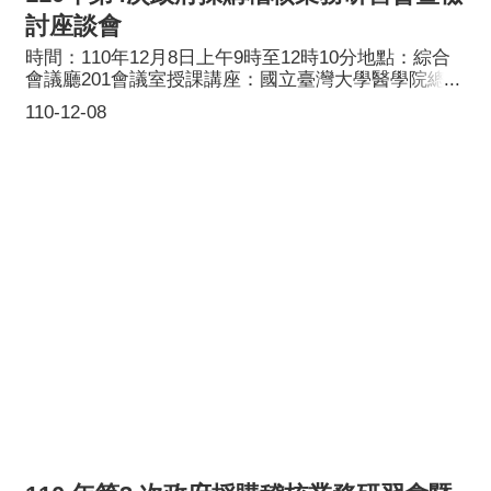
討座談會
時間：110年12月8日上午9時至12時10分地點：綜合
會議廳201會議室授課講座：國立臺灣大學醫學院總務
室梁靜媛副主任兼採購組長。課題：財物及勞務稽核
110-12-08
重點探討參訓對象：稽核委員及工作小組成員主辦單
位：桃園市政府採購稽核小組