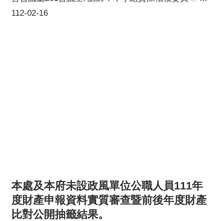
竹委員l 講題：稽核業務重點與案例研析探討l 參訓對
112-02-16
象：稽核委員及工作人員l 主辦單位：桃園市政府採購
稽核小組
本處及本府未設政風單位公職人員111年
度財產申報資料實質審查暨前後年度財產
比對公開抽籤結果。