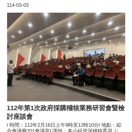
竹委員l 講題：稽核業務重點與案例探討l 參訓對象：
114-03-03
稽核委員及工作人員l 主辦單位：桃園市政府採購稽核
小組
112年第1次政府採購稽核業務研習會暨檢
討座談會
l 時間：112年2月16日上午9時至12時10分l 地點：綜
合會議廳201會議室l 講師：本小組資深稽核委員 林榮