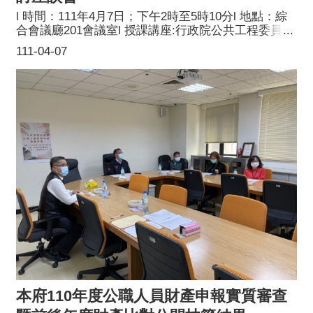
l 時間：111年4月7日；下午2時至5時10分l 地點：綜
合會議廳201會議室l 授課講座:行政院公共工程委員會
企劃處李文中技正l 課題：如何提出底價分析與避免技
111-04-07
術規格限制競爭l 參訓對象：稽核委員及本小組工作成
員l 主辦單位：桃園市政府採購稽核小組
本府110年度公職人員財產申報實質審查