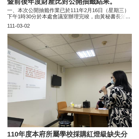
暨前後年度財產比對公開抽籤結果。
一、本次公開抽籤作業已於111年2月16日（星期三）
下午1時30分於本處會議室辦理完竣，由黃秘書長治峯
擔任主持人，並邀請本府法務局周局長春櫻與人事處
111-03-02
林處長妙貞執行抽籤，本處許處長志雲擔任監察人共
同見證。二、110年度本處受理公職人員財產申報者計
有63人，另納入本市蘆竹區公所4名，總計67名辦理抽
籤作業，抽出7人辦理實質審查（比例10%），再抽出
其中1人比對前後年度所申報之財產（比例2%以
上）。中籤名單如下:(一)桃園大眾捷運股份有限公司
財務處財務管理組經理李佳珍。(二)桃園大眾捷運股
份有限公司代理會計員陳崗熒。(三)本府主計處會計
員楊琈晴。(四)本府法務局會計員洪惠娟。(五)本府客
家事務局主任秘書饒佳汶。(六)本府政風處預防科股
長賴宣羽。(七)本府原住民族行政局秘書室主任高文
傑。(含前後年度比對)
110年度本府所屬學校採購紅燈級缺失分