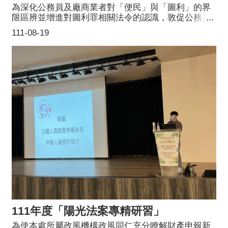
為深化公務員及廠商業者對「便民」與「圖利」的界
限區辨並增進對圖利罪相關法令的認識，敦促公務員
依法行政及勇於任事，並向各界傳達政府行政透明與
111-08-19
簡政便民之理念，達成全民有感的施政認同目標，本
處規劃以廠商、業者與同仁為對象之圖利與便民宣導
系列活動，並鼓勵本府各機關結合其重點(風險)業
務，依地域或業務關聯性，共同合作，以發揮資源整
合，提升廉政行銷綜效。本府局處場於111年5月20日
(五)下午2時至5時30分辦理，由本府黃治峯秘書長致
詞，開幕式邀請本市觀音區富林國小（下稱富林國
小）展演以廉潔為主題之布袋戲，邀請臺灣桃園地方
檢察署陳建宇主任檢察官與法務部廉政署史正知副組
長擔任講師，分別講授圖利與便民之分際與廠商與公
務員易觸犯的刑事責任，現場反應熱烈。
111年度「陽光法案專精研習」
為使本處所屬政風機構政風同仁充分瞭解財產申報新