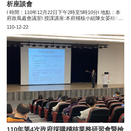
析座談會
l 時間：110年12月22日下午2時至5時10分l 地點：本
府政風處會議室l 授課講座:本府稽核小組陳女晏稽核
委員l 課題：紅燈級缺失分析座談會l 參訓對象：多次
110-12-22
列為紅燈級之學校單位l 主辦單位：桃園市政府採購稽
核小組
110年第4次政府採購稽核業務研習會暨檢