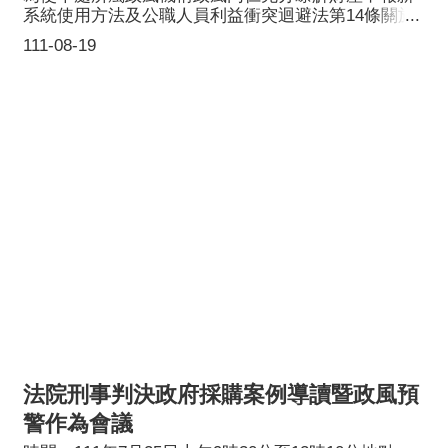
系統使用方法及公職人員利益衝突迴避法第14條關於
補助禁止及例外規定，本處訂於111年7月26日上午9
111-08-19
時20分至下午5時10分假桃園市綜合會議廳2樓會議廳
舉辦111年度陽光法案專精研習，除邀請到法務部廉政
署王政詠廉政官分享新系統使用，另外也請到監察院
公職人員財產申報處劉蘭生秘書偕同章如玉講師，就
職務異動通報及協助機關首長申報部分進行說明，下
午課程則邀請監察院公職人員財產申報處劉維倫專員
講授公職人員利益衝突迴避法第14條關於補助規定解
析，藉由本次課程強化政風同仁實務工作專業知能，
以提升推動廉政工作品質。
法院刑事判決政府採購案例導讀暨政風預
警作為會議