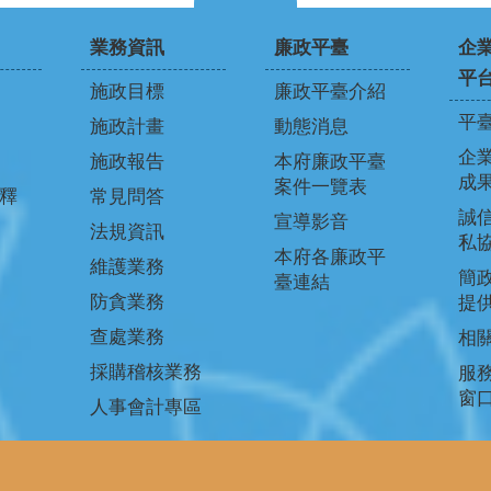
業務資訊
廉政平臺
企
平
施政目標
廉政平臺介紹
平
施政計畫
動態消息
企
施政報告
本府廉政平臺
成
案件一覽表
釋
常見問答
誠信
宣導影音
法規資訊
私
本府各廉政平
維護業務
簡
臺連結
防貪業務
提
查處業務
相
採購稽核業務
服
窗
人事會計專區