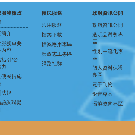
業服務廉政
便民服務
政府資訊公開
台
常用服務
政府資訊公開
臺簡介
檔案下載
透明晶質獎專
區
業服務重要
檔案應用專區
果內容
性別主流化專
廉政志工專區
區
指引/公
網路社群
協力
個人資料保護
專區
政便民措施
供
電子刊物
關法規
影音專區
務諮詢聯繫
環境教育專區
口